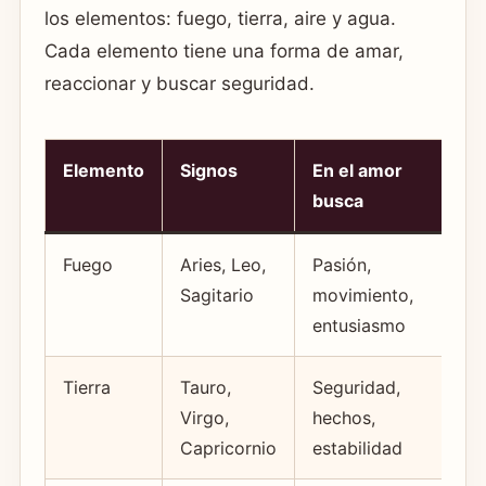
los elementos: fuego, tierra, aire y agua.
Cada elemento tiene una forma de amar,
reaccionar y buscar seguridad.
Elemento
Signos
En el amor
R
busca
Fuego
Aries, Leo,
Pasión,
I
Sagitario
movimiento,
i
entusiasmo
Tierra
Tauro,
Seguridad,
R
Virgo,
hechos,
e
Capricornio
estabilidad
c