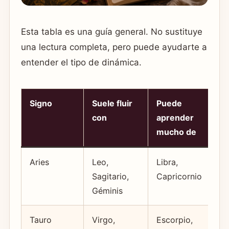
Esta tabla es una guía general. No sustituye
una lectura completa, pero puede ayudarte a
entender el tipo de dinámica.
Signo
Suele fluir
Puede
Pu
con
aprender
mucho de
Aries
Leo,
Libra,
I
Sagitario,
Capricornio
Géminis
Tauro
Virgo,
Escorpio,
T