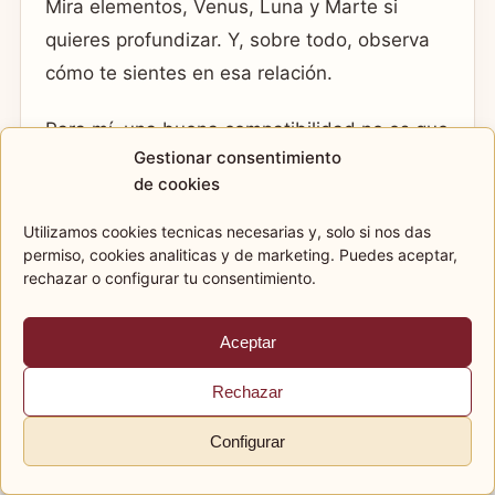
Mira elementos, Venus, Luna y Marte si
quieres profundizar. Y, sobre todo, observa
cómo te sientes en esa relación.
Para mí, una buena compatibilidad no es que
Gestionar consentimiento
todo encaje sin esfuerzo. Es que las
de cookies
diferencias puedan hablarse sin apagar lo
bonito del vínculo.
Utilizamos cookies tecnicas necesarias y, solo si nos das
permiso, cookies analiticas y de marketing. Puedes aceptar,
rechazar o configurar tu consentimiento.
Aceptar
Rechazar
SIGUIENTE PASO
Elige con calma y con una
Configurar
orientación clara