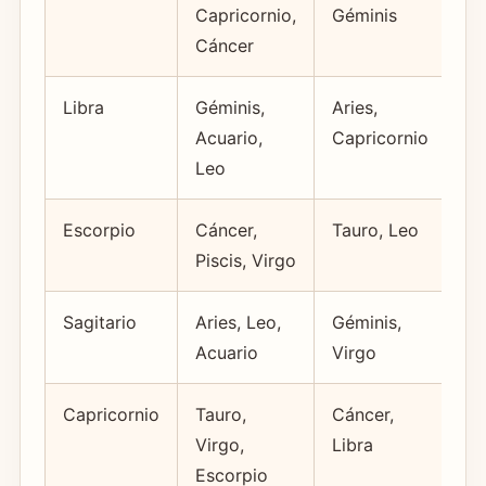
Capricornio,
Géminis
Cáncer
Libra
Géminis,
Aries,
In
Acuario,
Capricornio
Leo
Escorpio
Cáncer,
Tauro, Leo
C
Piscis, Virgo
Sagitario
Aries, Leo,
Géminis,
Fa
Acuario
Virgo
c
Capricornio
Tauro,
Cáncer,
E
Virgo,
Libra
d
Escorpio