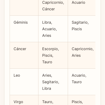
Capricornio,
Acuario
Cáncer
Géminis
Libra,
Sagitario,
Di
Acuario,
Piscis
Aries
Cáncer
Escorpio,
Capricornio,
Hi
Piscis,
Aries
Tauro
Leo
Aries,
Acuario,
Or
Sagitario,
Tauro
Libra
Virgo
Tauro,
Piscis,
Cr