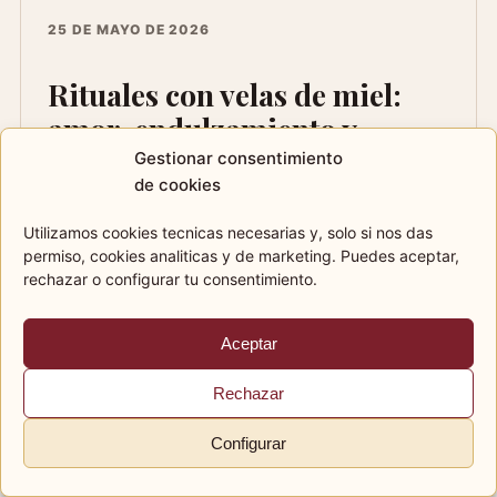
25 DE MAYO DE 2026
Rituales con velas de miel:
amor, endulzamiento y
prosperidad
Gestionar consentimiento
de cookies
Guia completa de rituales con velas de miel
Utilizamos cookies tecnicas necesarias y, solo si nos das
para amor consciente, endulzamiento, armonia
permiso, cookies analiticas y de marketing. Puedes aceptar,
de pareja, prosperidad y peticiones seguras.
rechazar o configurar tu consentimiento.
Aceptar
Rechazar
Tarot de Inés
Configurar