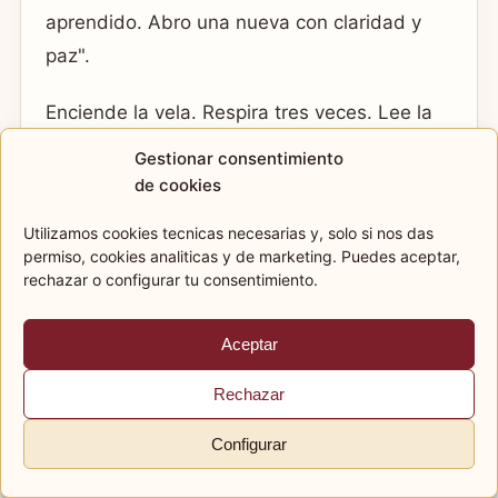
aprendido. Abro una nueva con claridad y
paz".
Enciende la vela. Respira tres veces. Lee la
frase en voz alta o en silencio. Despues
Gestionar consentimiento
piensa en una accion concreta que simbolice
de cookies
el nuevo comienzo: ordenar un cajon, enviar
Utilizamos cookies tecnicas necesarias y, solo si nos das
un mensaje, borrar algo, descansar, cambiar
permiso, cookies analiticas y de marketing. Puedes aceptar,
una rutina o preparar un espacio.
rechazar o configurar tu consentimiento.
Cuando cierres el ritual, tira el agua y guarda
Aceptar
el papel durante una semana. Luego puedes
Rechazar
romperlo y tirarlo, dando las gracias.
Configurar
Correspondencias de la