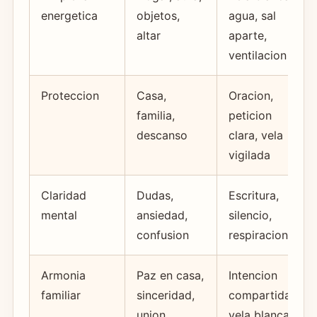
energetica
objetos,
agua, sal
altar
aparte,
ventilacion
Proteccion
Casa,
Oracion,
familia,
peticion
descanso
clara, vela
vigilada
Claridad
Dudas,
Escritura,
mental
ansiedad,
silencio,
confusion
respiracion
Armonia
Paz en casa,
Intencion
familiar
sinceridad,
compartida,
union
vela blanca y