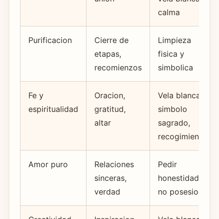
calma
Purificacion
Cierre de
Limpieza
etapas,
fisica y
recomienzos
simbolica
Fe y
Oracion,
Vela blanca,
espiritualidad
gratitud,
simbolo
altar
sagrado,
recogimiento
Amor puro
Relaciones
Pedir
sinceras,
honestidad,
verdad
no posesion