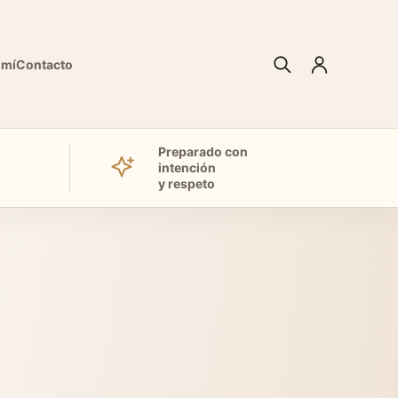
 mí
Contacto
Preparado con
intención
y respeto