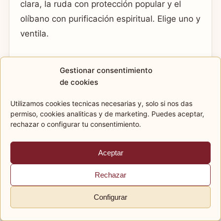
clara, la ruda con protección popular y el
olíbano con purificación espiritual. Elige uno y
ventila.
¿Es malo respirar incienso?
Gestionar consentimiento
El humo puede molestar o irritar, sobre todo
de cookies
en personas sensibles. Úsalo con ventilación,
Utilizamos cookies tecnicas necesarias y, solo si nos das
poca cantidad y nunca como algo constante.
permiso, cookies analiticas y de marketing. Puedes aceptar,
rechazar o configurar tu consentimiento.
Si te incomoda, apágalo.
¿Se puede apagar y reutilizar?
Aceptar
Sí, si lo apagas con seguridad en arena o
Rechazar
recipiente resistente al calor. Asegúrate de
Configurar
que queda totalmente apagado antes de
guardarlo.