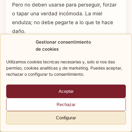
Pero no deben usarse para perseguir, forzar
o tapar una verdad incómoda. La miel
endulza; no debe pegarte a lo que te hace
daño.
Gestionar consentimiento
Para mí, el mejor ritual de amor es el que te
de cookies
deja más serena, más digna y más
Utilizamos cookies tecnicas necesarias y, solo si nos das
disponible para un vínculo que también te
permiso, cookies analiticas y de marketing. Puedes aceptar,
elija.
rechazar o configurar tu consentimiento.
Aceptar
Rechazar
SIGUIENTE PASO
Configurar
Elige con calma y con una