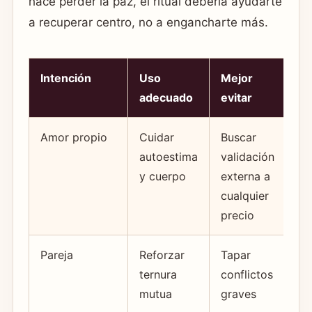
hace perder la paz, el ritual debería ayudarte
a recuperar centro, no a engancharte más.
Intención
Uso
Mejor
adecuado
evitar
Amor propio
Cuidar
Buscar
autoestima
validación
y cuerpo
externa a
cualquier
precio
Pareja
Reforzar
Tapar
ternura
conflictos
mutua
graves