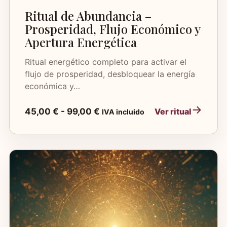
Ritual de Abundancia –
Prosperidad, Flujo Económico y
Apertura Energética
Ritual energético completo para activar el
flujo de prosperidad, desbloquear la energía
económica y…
Rango
45,00
€
-
99,00
€
Ver ritual
IVA incluido
de
precios:
desde
45,00 €
hasta
99,00 €