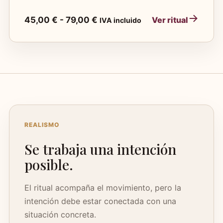
Rango
45,00
€
-
79,00
€
Ver ritual
IVA incluido
de
precios:
desde
45,00 €
hasta
79,00 €
REALISMO
Se trabaja una intención
posible.
El ritual acompaña el movimiento, pero la
intención debe estar conectada con una
situación concreta.