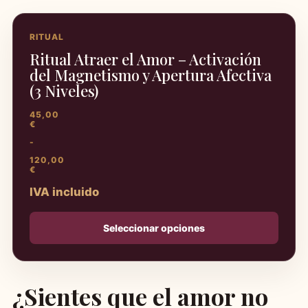
RITUAL
Ritual Atraer el Amor – Activación
del Magnetismo y Apertura Afectiva
(3 Niveles)
45,00
€
-
120,00
€
RANGO
IVA incluido
DE
PRECIOS:
DESDE
45,00 €
Seleccionar opciones
HASTA
120,00 €
¿Sientes que el amor no