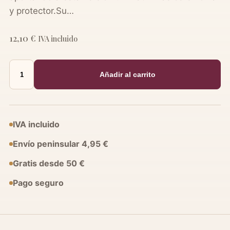
y protector.Su…
12,10
€
IVA incluido
Figura
Añadir al carrito
Ganesha
de
3
Metales
IVA incluido
con
Envío peninsular 4,95 €
Turbante
–
Gratis desde 50 €
Energía
Pago seguro
Sagrada
Importada
de
la