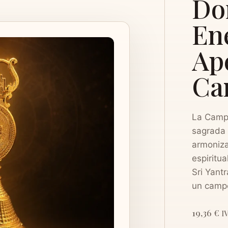
Do
En
Ap
Ca
La Camp
sagrada 
armoniza
espiritu
Sri Yant
un cam
19,36
€
I