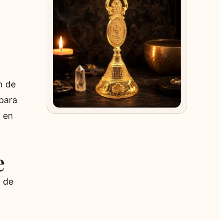
n de
 para
l en
e