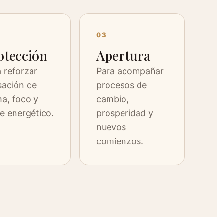
03
otección
Apertura
 reforzar
Para acompañar
sación de
procesos de
a, foco y
cambio,
te energético.
prosperidad y
nuevos
comienzos.