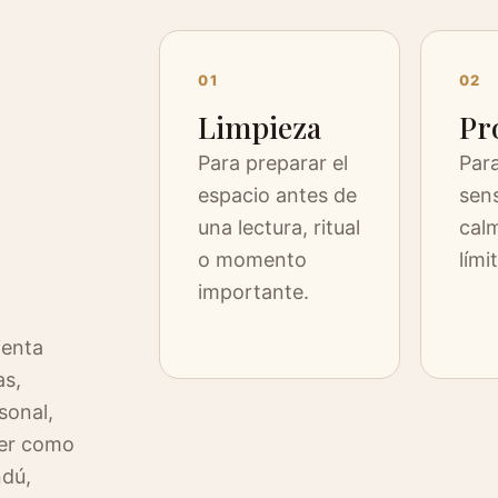
01
02
Limpieza
Pr
Para preparar el
Para
espacio antes de
sen
una lectura, ritual
calm
o momento
lími
importante.
ienta
as,
sonal,
der como
ndú,