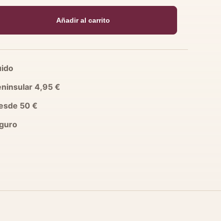
a
Añadir al carrito
uido
ca
eninsular 4,95 €
desde 50 €
guro