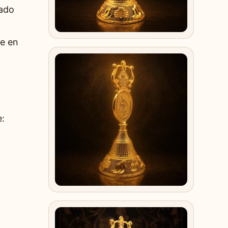
zado
te en
: