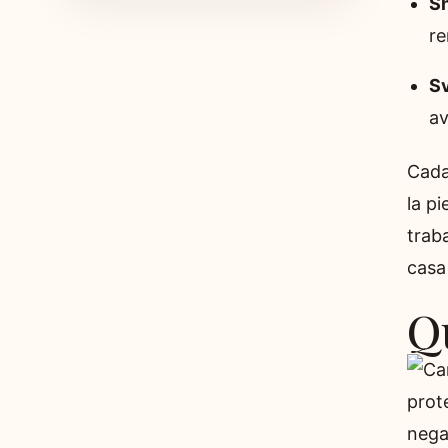
S
re
Sv
av
Cada
la p
trab
casa 
Q