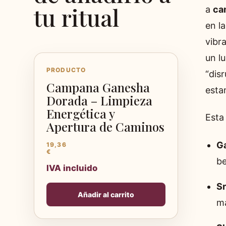
tu ritual
a
ca
en la
vibr
un l
PRODUCTO
“dis
Campana Ganesha
esta
Dorada – Limpieza
Energética y
Esta
Apertura de Caminos
Ga
19,36
€
be
IVA incluido
Sr
Añadir al carrito
ma