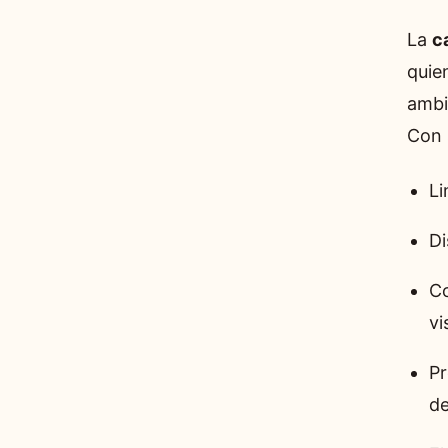
La
c
quie
ambi
Con 
Li
Di
Co
vi
Pr
de