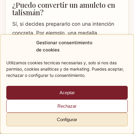
¿Puedo convertir un amuleto en
talismán?
Sí, si decides prepararlo con una intención
concreta. Por ejemplo, una medalla
heredada puede ser amuleto por vínculo
Gestionar consentimiento
de cookies
familiar y talismán si la consagras para
acompañarte en una etapa.
Utilizamos cookies tecnicas necesarias y, solo si nos das
permiso, cookies analiticas y de marketing. Puedes aceptar,
¿Un talismán tiene que tener
rechazar o configurar tu consentimiento.
símbolos raros?
Aceptar
No. Puede tener símbolos, pero no es
obligatorio. Lo importante es la intención, el
Rechazar
cuidado y la coherencia. Un objeto sencillo
Configurar
puede funcionar mejor que uno muy
recargado.