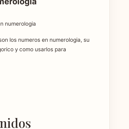
merologia
en numerologia
son los numeros en numerologia, su
agorico y como usarlos para
enidos