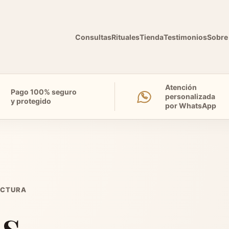
Consultas
Rituales
Tienda
Testimonios
Sobre
Atención
Pago 100% seguro
personalizada
y protegido
por WhatsApp
LECTURA
os