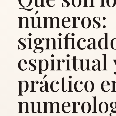
números:
significad
espiritual
práctico e
numerolog