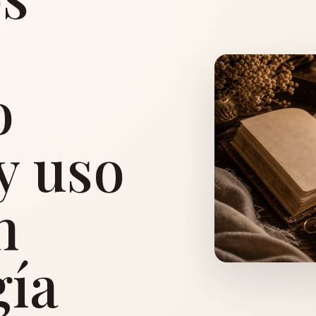
o
 y uso
n
ía